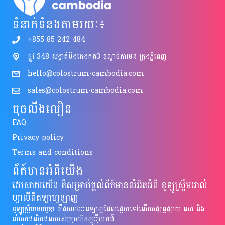
ទំនាក់ទំនងតាមរយៈ៖
+855 85 242 484
ផ្លូវ 348 សង្កាត់បឹងកេងកង3 ខណ្ឌចំការមន ក្រុងភ្នំពេញ
hello@colostrum-cambodia.com
sales@colostrum-cambodia.com
ចុចលីងលឿន
FAQ
Privacy policy
Terms and conditions
ព័ត៍មានអំពីយើង
វេបសាយយើង គឺសម្រាប់ផ្តល់ព័ត៍មានលំអិតអំពី ខូឡូស្រ្តឹមអាល់
ហ្វាលីពីតឡាហ្វឡាញ
ខូឡូស្រ្តឹមខេមបូឌា
គឺជាហាងអនឡាញដែលផ្តោតទៅលើការផ្សព្វផ្សាយ លក់ និង
នាំយកផលិតផលរបស់ក្រុមហ៊ុនញូអុីមេចជ៍