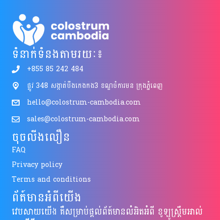
ទំនាក់ទំនងតាមរយៈ៖
+855 85 242 484
ផ្លូវ 348 សង្កាត់បឹងកេងកង3 ខណ្ឌចំការមន ក្រុងភ្នំពេញ
hello@colostrum-cambodia.com
sales@colostrum-cambodia.com
ចុចលីងលឿន
FAQ
Privacy policy
Terms and conditions
ព័ត៍មានអំពីយើង
វេបសាយយើង គឺសម្រាប់ផ្តល់ព័ត៍មានលំអិតអំពី ខូឡូស្រ្តឹមអាល់